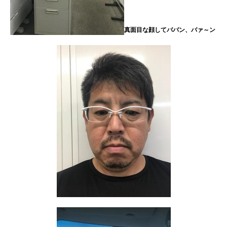
真面目な顔してババン、バァ～ン