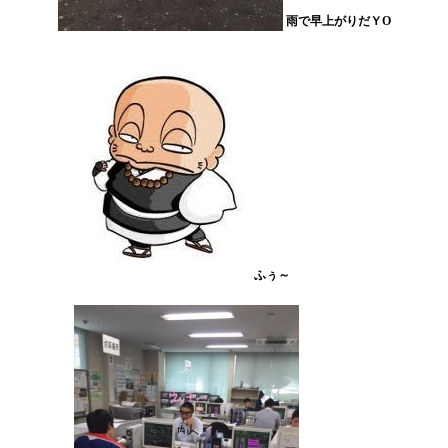
雨で早上がりだＹO
ふぅ～