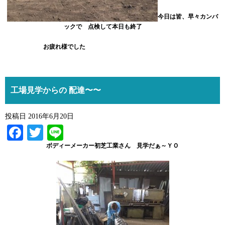
今日は皆、早々カンバ
ックで 点検して本日も終了
お疲れ様でした
工場見学からの 配達〜〜
投稿日
2016年6月20日
Facebook
Twitter
Line
ボディーメーカー初芝工業さん 見学だぁ～ＹＯ