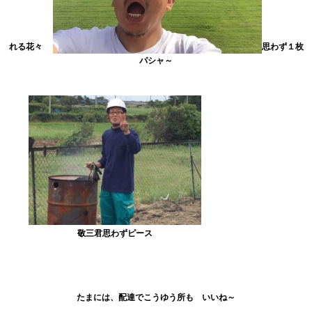
れる花々
思わず１枚
パシャ～
敬三君思わずピース
たまには、配達でこうゆう所も いいね～