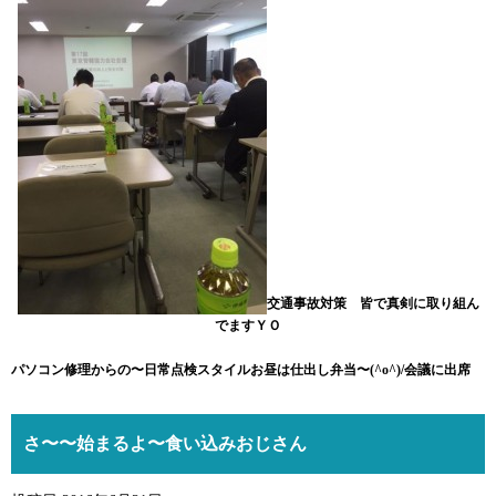
交通事故対策 皆で真剣に取り組ん
でますＹＯ
パソコン修理からの〜日常点検スタイルお昼は仕出し弁当〜(^o^)/会議に出席
さ〜〜始まるよ〜食い込みおじさん