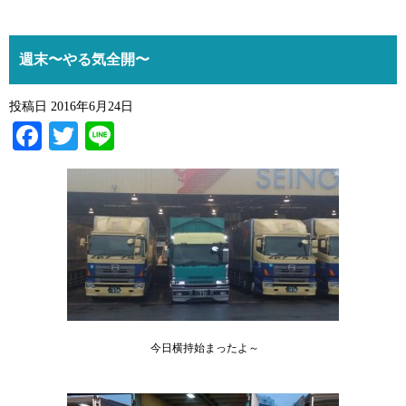
週末〜やる気全開〜
投稿日
2016年6月24日
Facebook
Twitter
Line
今日横持始まったよ～