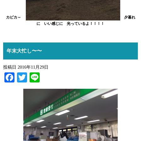
カピカ～
夕暮れ
に いい感じに 光っているよ！！！！
年末大忙し〜〜
投稿日
2016年11月29日
Facebook
Twitter
Line