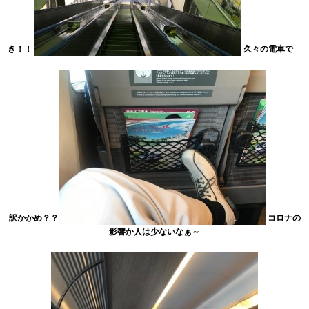
き！！
久々の電車で
訳かかめ？？
コロナの
影響か人は少ないなぁ～