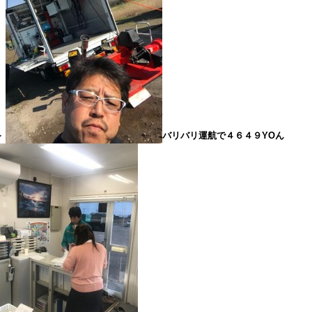
～
バリバリ運航で４６４９YOん