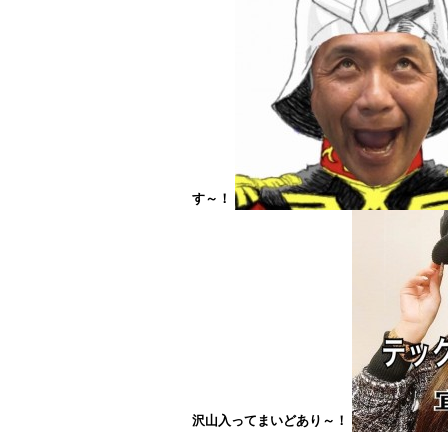
す～！
沢山入ってまいどあり～！