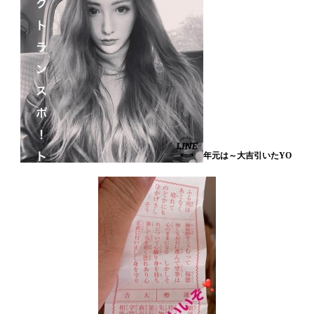
年元は～大吉引いたYO