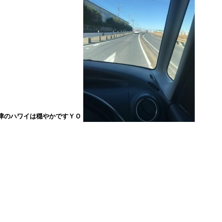
津のハワイは穏やかですＹＯ