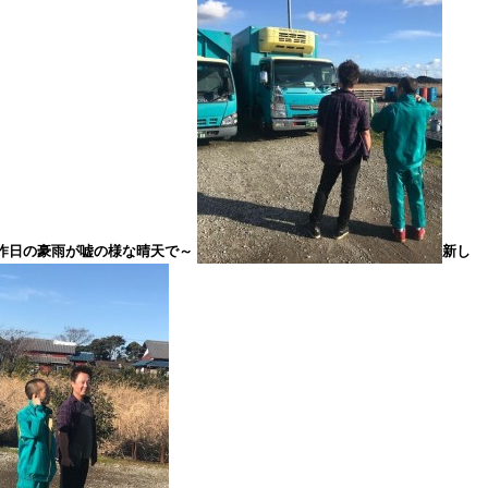
昨日の豪雨が嘘の様な晴天で～
新し