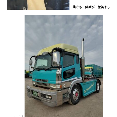
此方も 笑顔が 微笑まし
い！！