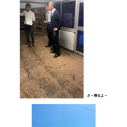
さ～帰るよ～