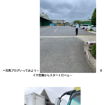
ー元気ブログいってみよう～
タ
イヤ交換からスタートだべぇ―