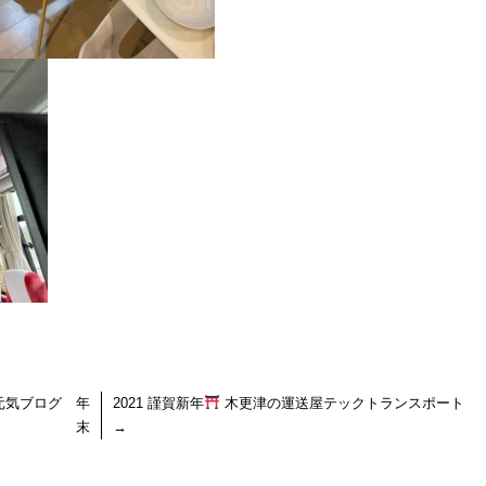
元気ブログ 年
2021 謹賀新年
木更津の運送屋テックトランスポート
末
→