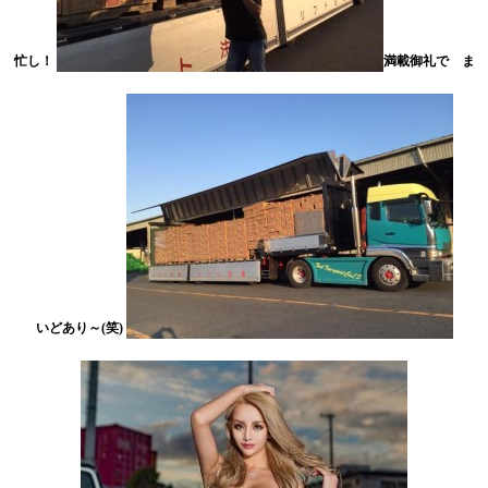
忙し！
満載御礼で ま
いどあり～(笑)